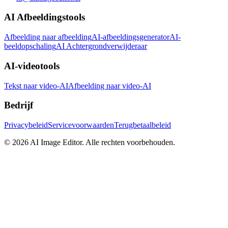
AI Afbeeldingstools
Afbeelding naar afbeelding
AI-afbeeldingsgenerator
AI-
beeldopschaling
AI Achtergrondverwijderaar
AI-videotools
Tekst naar video-AI
Afbeelding naar video-AI
Bedrijf
Privacybeleid
Servicevoorwaarden
Terugbetaalbeleid
©
2026
AI Image Editor
.
Alle rechten voorbehouden.