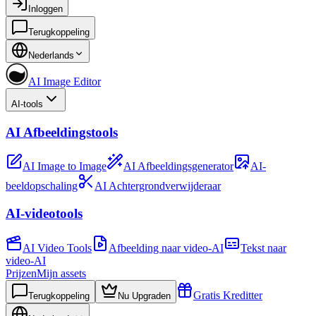
Inloggen
Terugkoppeling
Nederlands
AI Image Editor
AI-tools
AI Afbeeldingstools
AI Image to Image
AI Afbeeldingsgenerator
AI-
beeldopschaling
AI Achtergrondverwijderaar
AI-videotools
AI Video Tools
Afbeelding naar video-AI
Tekst naar
video-AI
Prijzen
Mijn assets
Gratis Kreditter
Terugkoppeling
Nu Upgraden