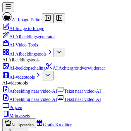
AI Image Editor
AI Image to Image
AI Afbeeldingsgenerator
AI Video Tools
AI Afbeeldingstools
AI Afbeeldingstools
AI-beeldopschaling
AI Achtergrondverwijderaar
AI-videotools
AI-videotools
Afbeelding naar video-AI
Tekst naar video-AI
Afbeelding naar video-AI
Tekst naar video-AI
Prijzen
Mijn assets
Gratis Kreditter
Nu Upgraden