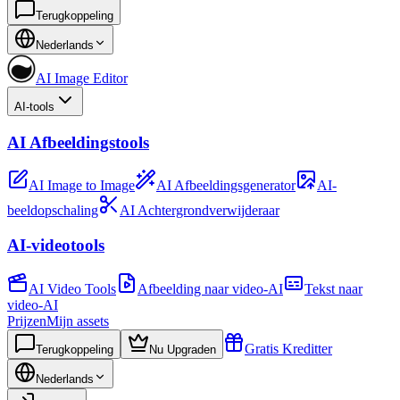
Terugkoppeling
Nederlands
AI Image Editor
AI-tools
AI Afbeeldingstools
AI Image to Image
AI Afbeeldingsgenerator
AI-
beeldopschaling
AI Achtergrondverwijderaar
AI-videotools
AI Video Tools
Afbeelding naar video-AI
Tekst naar
video-AI
Prijzen
Mijn assets
Gratis Kreditter
Terugkoppeling
Nu Upgraden
Nederlands