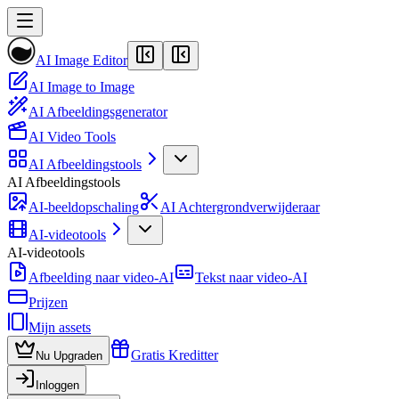
AI Image Editor
AI Image to Image
AI Afbeeldingsgenerator
AI Video Tools
AI Afbeeldingstools
AI Afbeeldingstools
AI-beeldopschaling
AI Achtergrondverwijderaar
AI-videotools
AI-videotools
Afbeelding naar video-AI
Tekst naar video-AI
Prijzen
Mijn assets
Gratis Kreditter
Nu Upgraden
Inloggen