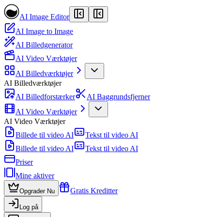
AI Image Editor
AI Image to Image
AI Billedgenerator
AI Video Værktøjer
AI Billedværktøjer
AI Billedværktøjer
AI Billedforstærker
AI Baggrundsfjerner
AI Video Værktøjer
AI Video Værktøjer
Billede til video AI
Tekst til video AI
Billede til video AI
Tekst til video AI
Priser
Mine aktiver
Gratis Kreditter
Opgrader Nu
Log på