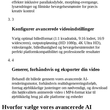
effekter inklusive parallaksdybde, morphing-overgange,
lysændringer og filmiske bevægelsesmønstre for præcis
kreativ kontrol
3
Konfigurer avancerede videoindstillinger
Vælg optimal billedformat (1:1 kvadratisk, 9:16 lodret, 16:9
widescreen), outputopløsning (HD 1080p, 4K Ultra HD),
videolængde, billedhastighed og bevægelsesintensitet for
perfekt platformkompatibilitet og professionelle resultater
4
Generer, forhåndsvis og eksporter din video
Behandl dit billede gennem vores avancerede AI-
renderingsmotor, forhåndsvis realtidsgenereringsforløb,
foretag øjeblikkelige justeringer om nødvendigt, og download
din højtkvalitets animerede video i MP4-format klar til
øjeblikkelig brug på alle platforme og enheder
Hvorfor vælge vores avancerede AI