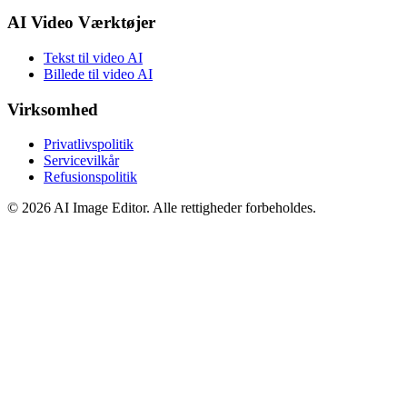
AI Video Værktøjer
Tekst til video AI
Billede til video AI
Virksomhed
Privatlivspolitik
Servicevilkår
Refusionspolitik
©
2026
AI Image Editor
.
Alle rettigheder forbeholdes.