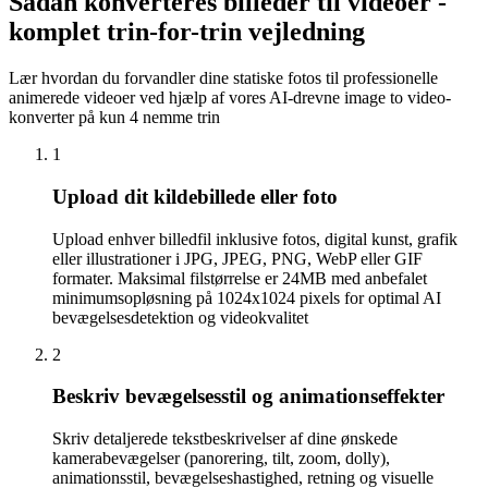
Sådan konverteres billeder til videoer -
komplet trin-for-trin vejledning
Lær hvordan du forvandler dine statiske fotos til professionelle
animerede videoer ved hjælp af vores AI-drevne image to video-
konverter på kun 4 nemme trin
1
Upload dit kildebillede eller foto
Upload enhver billedfil inklusive fotos, digital kunst, grafik
eller illustrationer i JPG, JPEG, PNG, WebP eller GIF
formater. Maksimal filstørrelse er 24MB med anbefalet
minimumsopløsning på 1024x1024 pixels for optimal AI
bevægelsesdetektion og videokvalitet
2
Beskriv bevægelsesstil og animationseffekter
Skriv detaljerede tekstbeskrivelser af dine ønskede
kamerabevægelser (panorering, tilt, zoom, dolly),
animationsstil, bevægelseshastighed, retning og visuelle