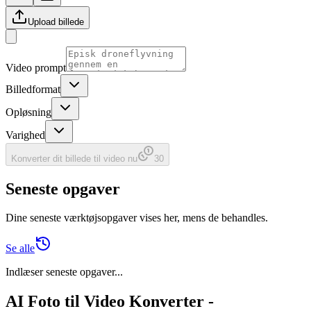
Upload billede
Video prompt
Billedformat
Opløsning
Varighed
Konverter dit billede til video nu
30
Seneste opgaver
Dine seneste værktøjsopgaver vises her, mens de behandles.
Se alle
Indlæser seneste opgaver...
AI Foto til Video Konverter -