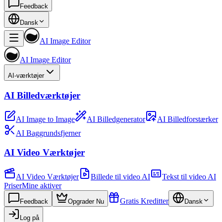
Feedback
Dansk
AI Image Editor
AI Image Editor
AI-værktøjer
AI Billedværktøjer
AI Image to Image
AI Billedgenerator
AI Billedforstærker
AI Baggrundsfjerner
AI Video Værktøjer
AI Video Værktøjer
Billede til video AI
Tekst til video AI
Priser
Mine aktiver
Gratis Kreditter
Feedback
Opgrader Nu
Dansk
Log på