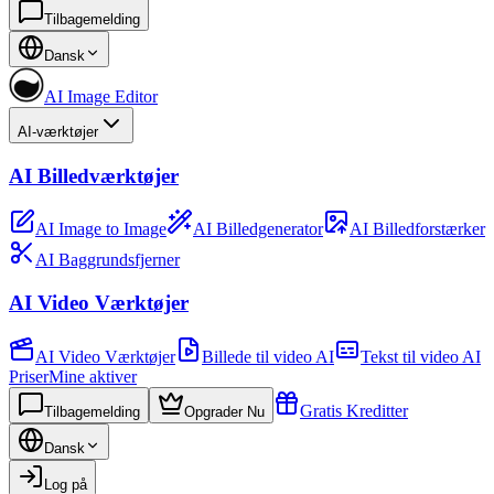
Tilbagemelding
Dansk
AI Image Editor
AI-værktøjer
AI Billedværktøjer
AI Image to Image
AI Billedgenerator
AI Billedforstærker
AI Baggrundsfjerner
AI Video Værktøjer
AI Video Værktøjer
Billede til video AI
Tekst til video AI
Priser
Mine aktiver
Gratis Kreditter
Tilbagemelding
Opgrader Nu
Dansk
Log på