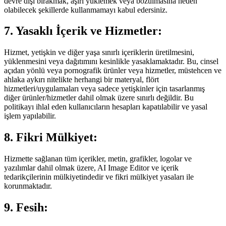
devre dışı bırakmak, aşırı yüklemek veya bozulmasına neden
olabilecek şekillerde kullanmamayı kabul edersiniz.
7. Yasaklı İçerik ve Hizmetler:
Hizmet, yetişkin ve diğer yaşa sınırlı içeriklerin üretilmesini,
yüklenmesini veya dağıtımını kesinlikle yasaklamaktadır. Bu, cinsel
açıdan yönlü veya pornografik ürünler veya hizmetler, müstehcen ve
ahlaka aykırı nitelikte herhangi bir materyal, flört
hizmetleri/uygulamaları veya sadece yetişkinler için tasarlanmış
diğer ürünler/hizmetler dahil olmak üzere sınırlı değildir. Bu
politikayı ihlal eden kullanıcıların hesapları kapatılabilir ve yasal
işlem yapılabilir.
8. Fikri Mülkiyet:
Hizmette sağlanan tüm içerikler, metin, grafikler, logolar ve
yazılımlar dahil olmak üzere, AI Image Editor ve içerik
tedarikçilerinin mülkiyetindedir ve fikri mülkiyet yasaları ile
korunmaktadır.
9. Fesih: