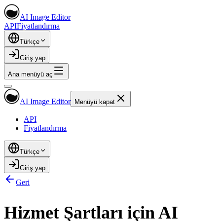
AI Image Editor
API
Fiyatlandırma
Türkçe
Giriş yap
Ana menüyü aç
AI Image Editor
Menüyü kapat
API
Fiyatlandırma
Türkçe
Giriş yap
Geri
Hizmet Şartları için AI