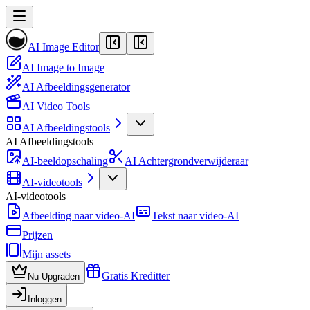
AI Image Editor
AI Image to Image
AI Afbeeldingsgenerator
AI Video Tools
AI Afbeeldingstools
AI Afbeeldingstools
AI-beeldopschaling
AI Achtergrondverwijderaar
AI-videotools
AI-videotools
Afbeelding naar video-AI
Tekst naar video-AI
Prijzen
Mijn assets
Gratis Kreditter
Nu Upgraden
Inloggen