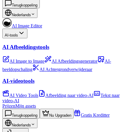
Terugkoppeling
Nederlands
AI Image Editor
AI-tools
AI Afbeeldingstools
AI Image to Image
AI Afbeeldingsgenerator
AI-
beeldopschaling
AI Achtergrondverwijderaar
AI-videotools
AI Video Tools
Afbeelding naar video-AI
Tekst naar
video-AI
Prijzen
Mijn assets
Gratis Kreditter
Terugkoppeling
Nu Upgraden
Nederlands