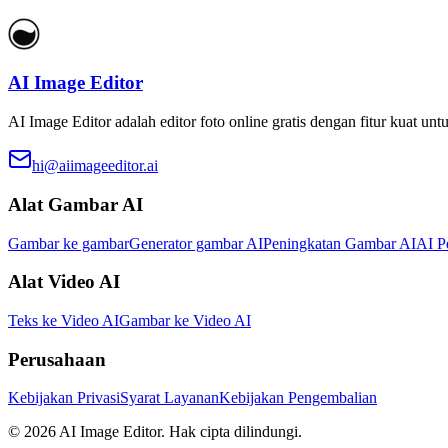
AI Image Editor
AI Image Editor adalah editor foto online gratis dengan fitur kuat
hi@aiimageeditor.ai
Alat Gambar AI
Gambar ke gambar
Generator gambar AI
Peningkatan Gambar AI
AI P
Alat Video AI
Teks ke Video AI
Gambar ke Video AI
Perusahaan
Kebijakan Privasi
Syarat Layanan
Kebijakan Pengembalian
©
2026
AI Image Editor
.
Hak cipta dilindungi.